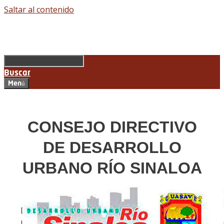
Saltar al contenido
Buscar
Menú
CONSEJO DIRECTIVO
DE DESARROLLO
URBANO RÍO SINALOA
NOMBRE
DRA. CECILIA RAMÍREZ MONTOYA
PRESIDEN
LIC. FRED FLORES RUBIO
SINDICO 