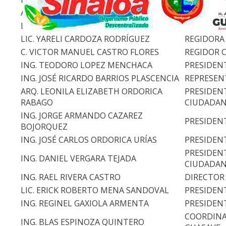
ARQ. DAVID IGNACION ROJAS ESCARREGA
DIRECTOR 
LIC. MARIA FERNANDA RODRIGUEZ LOPEZ
TESORERA
LIC. YARELI CARDOZA RODRÍGUEZ
REGIDORA
C. VICTOR MANUEL CASTRO FLORES
REGIDOR 
ING. TEODORO LOPEZ MENCHACA
PRESIDENT
ING. JOSÉ RICARDO BARRIOS PLASCENCIA
REPRESEN
ARQ. LEONILA ELIZABETH ORDORICA
PRESIDENT
RABAGO
CIUDADA
ING. JORGE ARMANDO CAZAREZ
PRESIDEN
BOJORQUEZ
ING. JOSÉ CARLOS ORDORICA URÍAS
PRESIDEN
PRESIDENT
ING. DANIEL VERGARA TEJADA
CIUDADA
ING. RAEL RIVERA CASTRO
DIRECTOR 
LIC. ERICK ROBERTO MENA SANDOVAL
PRESIDEN
ING. REGINEL GAXIOLA ARMENTA
PRESIDENT
COORDINAD
ING. BLAS ESPINOZA QUINTERO