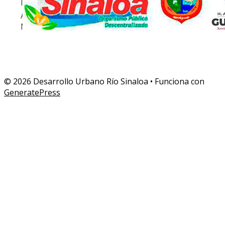
ING. JOSÉ CARLOS ORDORICA URÍAS
PRESIDEN
ARQ. CRUZ ANTONIO PEÑUELAS
DIRECTOR
MONTOYA
© 2026 Desarrollo Urbano Río Sinaloa
• Funciona con
GeneratePress