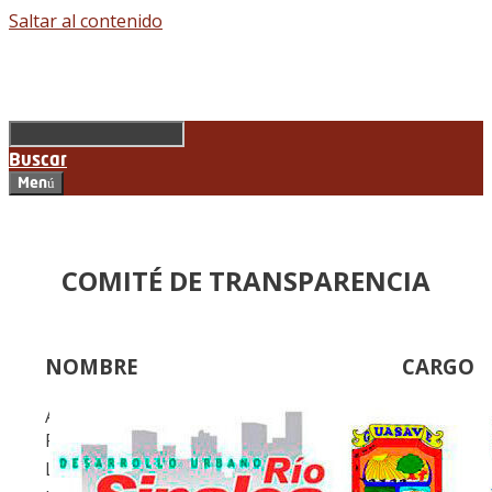
Saltar al contenido
Buscar
Menú
COMITÉ DE TRANSPARENCIA
NOMBRE
CARGO
ARQ. LEONILA ELIZABETH ORDORICA
PRESIDENT
RABAGO
CIUDADA
LIC. ERICK ROBERTO MENA SANDOVAL
PRESIDEN